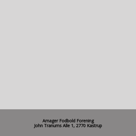
Amager Fodbold Forening
John Tranums Alle 1, 2770 Kastrup